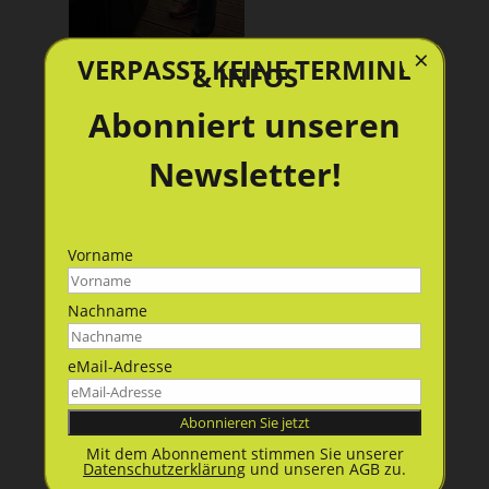
×
VERPASST KEINE TERMINE
& INFOS
Abonniert unseren
Newsletter!
Vorname
Nachname
eMail-Adresse
Geschrieben von
Der Vorstand
Mit dem Abonnement stimmen Sie unserer
Datenschutzerklärung
und unseren AGB zu.
Hallo zusammen, hier schreiben Sebastian und