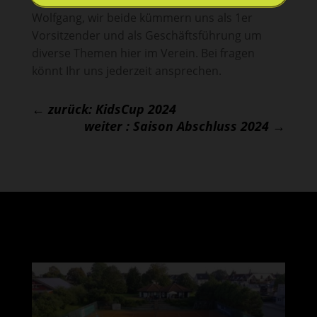
Wolfgang, wir beide kümmern uns als 1er
Vorsitzender und als Geschäftsführung um
diverse Themen hier im Verein. Bei fragen
könnt Ihr uns jederzeit ansprechen.
←
zurück: KidsCup 2024
weiter : Saison Abschluss 2024
→