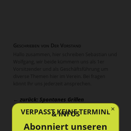
Geschrieben von
Der Vorstand
Hallo zusammen, hier schreiben Sebastian und
Wolfgang, wir beide kümmern uns als 1er
Vorsitzender und als Geschäftsführung um
diverse Themen hier im Verein. Bei fragen
könnt Ihr uns jederzeit ansprechen.
←
zurück: Spontanes Grillen
weiter : Jugend-Wintertraining
→
×
VERPASST KEINE TERMINE
& INFOS
Abonniert unseren