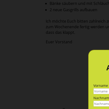
Bänke säubern und mit Schläuch
2 neue Gasgrills aufbauen
Ich möchte Euch bitten zahlreich zu
zum Wochenende fertig werden und
dass das klappt.
Euer Vorstand
Vorname
Nachnam