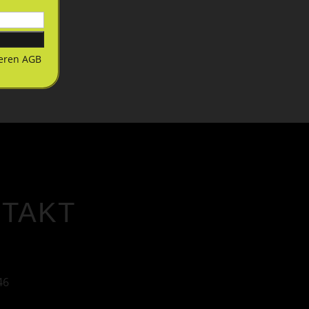
eren AGB
TAKT
46