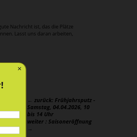
gute Nachricht ist, das die Plätze
nen. Lasst uns daran arbeiten,
×
!
←
zurück: Frühjahrsputz -
Samstag, 04.04.2026, 10
bis 14 Uhr
weiter : Saisoneröffnung
→