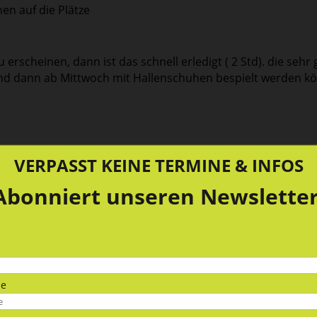
en auf die Plätze
 erscheinen, dann ist das schnell erledigt ( 2 Std). die sehr 
 dann ab Mittwoch mit Hallenschuhen bespielt werden kön
VERPASST KEINE TERMINE & INFOS
Abonniert unseren Newsletter
e