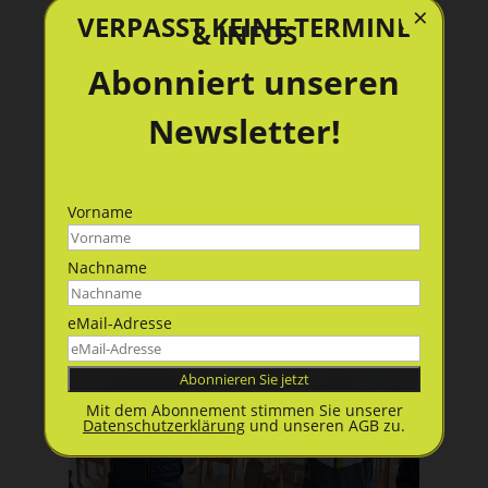
×
VERPASST KEINE TERMINE
& INFOS
Abonniert unseren
Newsletter!
Vorname
Nachname
eMail-Adresse
Mit dem Abonnement stimmen Sie unserer
Datenschutzerklärung
und unseren AGB zu.