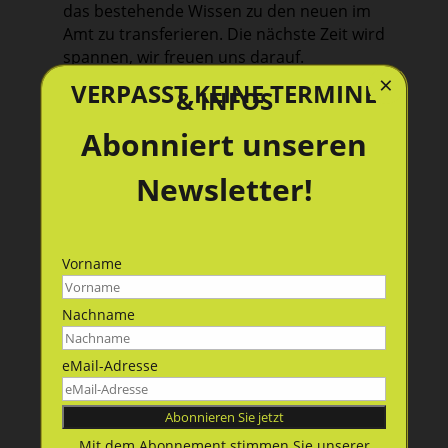
das bestehende Wissen zu den neuen im
Amt zu transferieren. Die nächste Zeit wird
spannen, wir freuen uns darauf.
×
Euer Vorstand.
VERPASST KEINE TERMINE
& INFOS
Abonniert unseren
Newsletter!
Vorname
Nachname
eMail-Adresse
Mit dem Abonnement stimmen Sie unserer