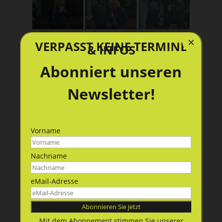
×
VERPASST KEINE TERMINE
& INFOS
Abonniert unseren
Newsletter!
Vorname
Nachname
eMail-Adresse
Mit dem Abonnement stimmen Sie unserer